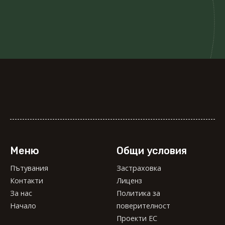
Меню
Общи условия
Пътувания
Застраховка
Пътувания
Контакти
Застраховка
Лиценз
Контакти
За нас
Лиценз
Политика за
За нас
Начало
поверителност
Начало
Политика за
Проекти ЕС