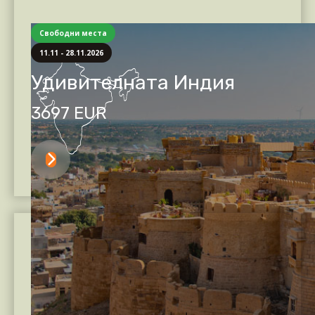
Свободни места
11.11 - 28.11.2026
Удивителната Индия
3697 EUR

