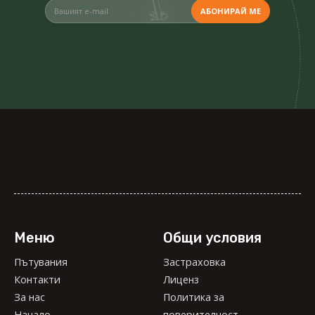
Меню
Общи условия
Пътувания
Застраховка
Пътувания
Контакти
Застраховка
Лиценз
Контакти
За нас
Лиценз
Политика за
За нас
Начало
поверителност